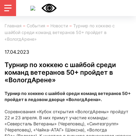
Главная
События
Новости
Турнир по хоккею с
шайбой среди команд ветеранов 50+ пройдет в
«ВологдАрене»
17.04.2023
Турнир по хоккею с шайбой среди
команд ветеранов 50+ пройдет в
«ВологдАрене»
Турнир по хоккею с шайбой среди команд ветеранов 50+
пройдет в ледовом дворце «ВологдАрена».
Соревнования «Кубок открытия «ВологдАрены» пройдут
22 и 23 апреля. В них примут участие команды:
«Северсталь Ветераны» (Череповец), «Синтезгрупп»
(Череповец), «Чайка-АТАГ» (Шексна), «Вологда
50+» (Вологда). К участию в турнире допускаются игроки