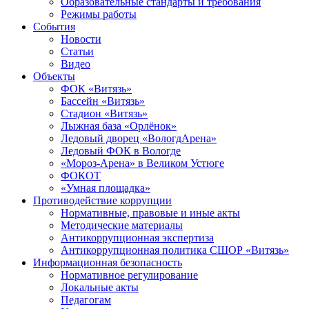
Образовательные стандарты и требования
Режимы работы
События
Новости
Статьи
Видео
Объекты
ФОК «Витязь»
Бассейн «Витязь»
Стадион «Витязь»
Лыжная база «Орлёнок»
Ледовый дворец «ВологдАрена»
Ледовый ФОК в Вологде
«Мороз-Арена» в Великом Устюге
ФОКОТ
«Умная площадка»
Противодействие коррупции
Нормативные, правовые и иные акты
Методические материалы
Антикоррупционная экспертиза
Антикоррупционная политика СШОР «Витязь»
Информационная безопасность
Нормативное регулирование
Локальные акты
Педагогам