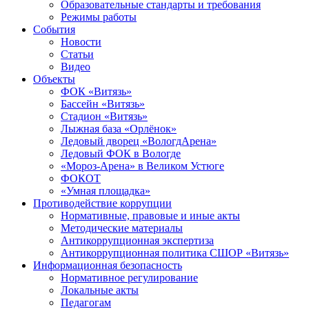
Образовательные стандарты и требования
Режимы работы
События
Новости
Статьи
Видео
Объекты
ФОК «Витязь»
Бассейн «Витязь»
Стадион «Витязь»
Лыжная база «Орлёнок»
Ледовый дворец «ВологдАрена»
Ледовый ФОК в Вологде
«Мороз-Арена» в Великом Устюге
ФОКОТ
«Умная площадка»
Противодействие коррупции
Нормативные, правовые и иные акты
Методические материалы
Антикоррупционная экспертиза
Антикоррупционная политика СШОР «Витязь»
Информационная безопасность
Нормативное регулирование
Локальные акты
Педагогам