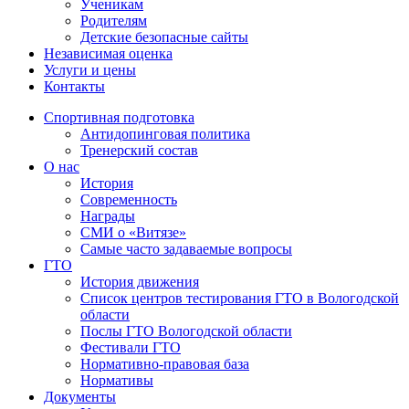
Ученикам
Родителям
Детские безопасные сайты
Независимая оценка
Услуги и цены
Контакты
Спортивная подготовка
Антидопинговая политика
Тренерский состав
О нас
История
Современность
Награды
СМИ о «Витязе»
Самые часто задаваемые вопросы
ГТО
История движения
Список центров тестирования ГТО в Вологодской
области
Послы ГТО Вологодской области
Фестивали ГТО
Нормативно-правовая база
Нормативы
Документы