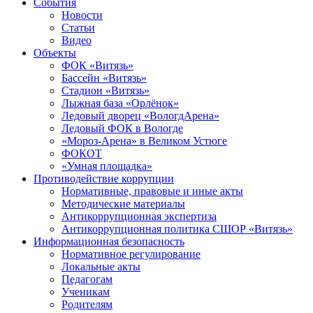
События
Новости
Статьи
Видео
Объекты
ФОК «Витязь»
Бассейн «Витязь»
Стадион «Витязь»
Лыжная база «Орлёнок»
Ледовый дворец «ВологдАрена»
Ледовый ФОК в Вологде
«Мороз-Арена» в Великом Устюге
ФОКОТ
«Умная площадка»
Противодействие коррупции
Нормативные, правовые и иные акты
Методические материалы
Антикоррупционная экспертиза
Антикоррупционная политика СШОР «Витязь»
Информационная безопасность
Нормативное регулирование
Локальные акты
Педагогам
Ученикам
Родителям