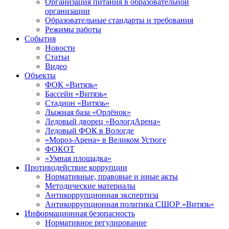
Организация питания в образовательной
организации
Образовательные стандарты и требования
Режимы работы
События
Новости
Статьи
Видео
Объекты
ФОК «Витязь»
Бассейн «Витязь»
Стадион «Витязь»
Лыжная база «Орлёнок»
Ледовый дворец «ВологдАрена»
Ледовый ФОК в Вологде
«Мороз-Арена» в Великом Устюге
ФОКОТ
«Умная площадка»
Противодействие коррупции
Нормативные, правовые и иные акты
Методические материалы
Антикоррупционная экспертиза
Антикоррупционная политика СШОР «Витязь»
Информационная безопасность
Нормативное регулирование