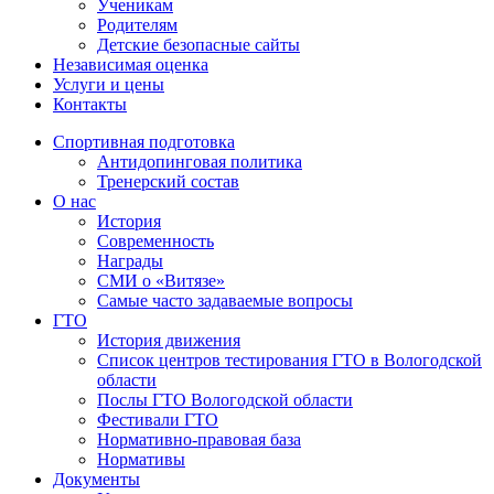
Ученикам
Родителям
Детские безопасные сайты
Независимая оценка
Услуги и цены
Контакты
Спортивная подготовка
Антидопинговая политика
Тренерский состав
О нас
История
Современность
Награды
СМИ о «Витязе»
Самые часто задаваемые вопросы
ГТО
История движения
Список центров тестирования ГТО в Вологодской
области
Послы ГТО Вологодской области
Фестивали ГТО
Нормативно-правовая база
Нормативы
Документы