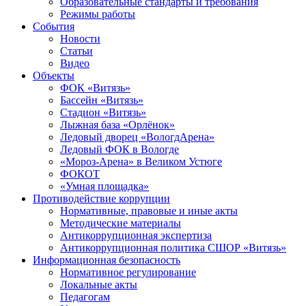
Образовательные стандарты и требования
Режимы работы
События
Новости
Статьи
Видео
Объекты
ФОК «Витязь»
Бассейн «Витязь»
Стадион «Витязь»
Лыжная база «Орлёнок»
Ледовый дворец «ВологдАрена»
Ледовый ФОК в Вологде
«Мороз-Арена» в Великом Устюге
ФОКОТ
«Умная площадка»
Противодействие коррупции
Нормативные, правовые и иные акты
Методические материалы
Антикоррупционная экспертиза
Антикоррупционная политика СШОР «Витязь»
Информационная безопасность
Нормативное регулирование
Локальные акты
Педагогам