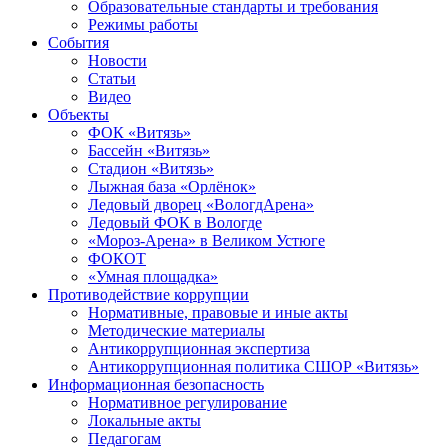
Образовательные стандарты и требования
Режимы работы
События
Новости
Статьи
Видео
Объекты
ФОК «Витязь»
Бассейн «Витязь»
Стадион «Витязь»
Лыжная база «Орлёнок»
Ледовый дворец «ВологдАрена»
Ледовый ФОК в Вологде
«Мороз-Арена» в Великом Устюге
ФОКОТ
«Умная площадка»
Противодействие коррупции
Нормативные, правовые и иные акты
Методические материалы
Антикоррупционная экспертиза
Антикоррупционная политика СШОР «Витязь»
Информационная безопасность
Нормативное регулирование
Локальные акты
Педагогам