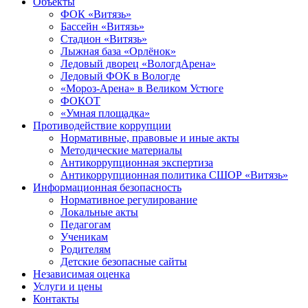
Объекты
ФОК «Витязь»
Бассейн «Витязь»
Стадион «Витязь»
Лыжная база «Орлёнок»
Ледовый дворец «ВологдАрена»
Ледовый ФОК в Вологде
«Мороз-Арена» в Великом Устюге
ФОКОТ
«Умная площадка»
Противодействие коррупции
Нормативные, правовые и иные акты
Методические материалы
Антикоррупционная экспертиза
Антикоррупционная политика СШОР «Витязь»
Информационная безопасность
Нормативное регулирование
Локальные акты
Педагогам
Ученикам
Родителям
Детские безопасные сайты
Независимая оценка
Услуги и цены
Контакты