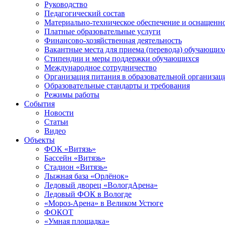
Руководство
Педагогический состав
Материально-техническое обеспечение и оснащеннос
Платные образовательные услуги
Финансово-хозяйственная деятельность
Вакантные места для приема (перевода) обучающих
Стипендии и меры поддержки обучающихся
Международное сотрудничество
Организация питания в образовательной организац
Образовательные стандарты и требования
Режимы работы
События
Новости
Статьи
Видео
Объекты
ФОК «Витязь»
Бассейн «Витязь»
Стадион «Витязь»
Лыжная база «Орлёнок»
Ледовый дворец «ВологдАрена»
Ледовый ФОК в Вологде
«Мороз-Арена» в Великом Устюге
ФОКОТ
«Умная площадка»