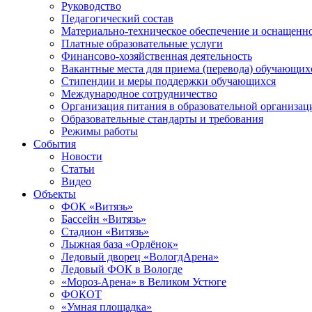
Руководство
Педагогический состав
Материально-техническое обеспечение и оснащеннос
Платные образовательные услуги
Финансово-хозяйственная деятельность
Вакантные места для приема (перевода) обучающих
Стипендии и меры поддержки обучающихся
Международное сотрудничество
Организация питания в образовательной организац
Образовательные стандарты и требования
Режимы работы
События
Новости
Статьи
Видео
Объекты
ФОК «Витязь»
Бассейн «Витязь»
Стадион «Витязь»
Лыжная база «Орлёнок»
Ледовый дворец «ВологдАрена»
Ледовый ФОК в Вологде
«Мороз-Арена» в Великом Устюге
ФОКОТ
«Умная площадка»