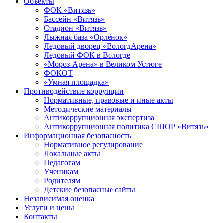
Объекты
ФОК «Витязь»
Бассейн «Витязь»
Стадион «Витязь»
Лыжная база «Орлёнок»
Ледовый дворец «ВологдАрена»
Ледовый ФОК в Вологде
«Мороз-Арена» в Великом Устюге
ФОКОТ
«Умная площадка»
Противодействие коррупции
Нормативные, правовые и иные акты
Методические материалы
Антикоррупционная экспертиза
Антикоррупционная политика СШОР «Витязь»
Информационная безопасность
Нормативное регулирование
Локальные акты
Педагогам
Ученикам
Родителям
Детские безопасные сайты
Независимая оценка
Услуги и цены
Контакты