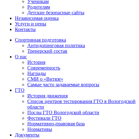
Ученикам
Родителям
Детские безопасные сайты
Независимая оценка
Услуги и цены
Контакты
Спортивная подготовка
Антидопинговая политика
Тренерский состав
О нас
История
Современность
Награды
СМИ о «Витязе»
Самые часто задаваемые вопросы
ГТО
История движения
Список центров тестирования ГТО в Вологодской
области
Послы ГТО Вологодской области
Фестивали ГТО
Нормативно-правовая база
Нормативы
Документы