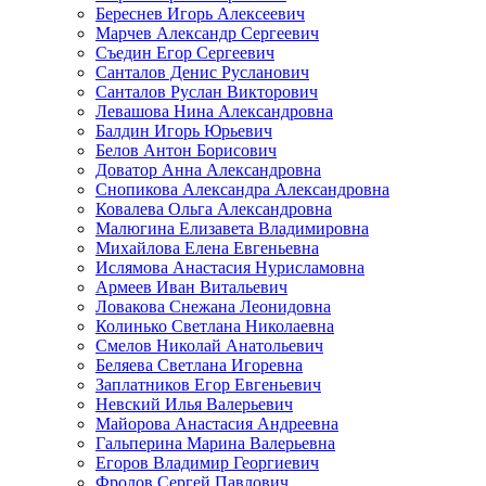
Береснев Игорь Алексеевич
Марчев Александр Сергеевич
Съедин Егор Сергеевич
Санталов Денис Русланович
Санталов Руслан Викторович
Левашова Нина Александровна
Балдин Игорь Юрьевич
Белов Антон Борисович
Доватор Анна Александровна
Снопикова Александра Александровна
Ковалева Ольга Александровна
Малюгина Елизавета Владимировна
Михайлова Елена Евгеньевна
Ислямова Анастасия Нурисламовна
Армеев Иван Витальевич
Ловакова Снежана Леонидовна
Колинько Светлана Николаевна
Смелов Николай Анатольевич
Беляева Светлана Игоревна
Заплатников Егор Евгеньевич
Невский Илья Валерьевич
Майорова Анастасия Андреевна
Гальперина Марина Валерьевна
Егоров Владимир Георгиевич
Фролов Сергей Павлович