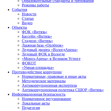
Образовательные стандарты и требования
Режимы работы
События
Новости
Статьи
Видео
Объекты
ФОК «Витязь»
Бассейн «Витязь»
Стадион «Витязь»
Лыжная база «Орлёнок»
Ледовый дворец «ВологдАрена»
Ледовый ФОК в Вологде
«Мороз-Арена» в Великом Устюге
ФОКОТ
«Умная площадка»
Противодействие коррупции
Нормативные, правовые и иные акты
Методические материалы
Антикоррупционная экспертиза
Антикоррупционная политика СШОР «Витязь»
Информационная безопасность
Нормативное регулирование
Локальные акты
Педагогам