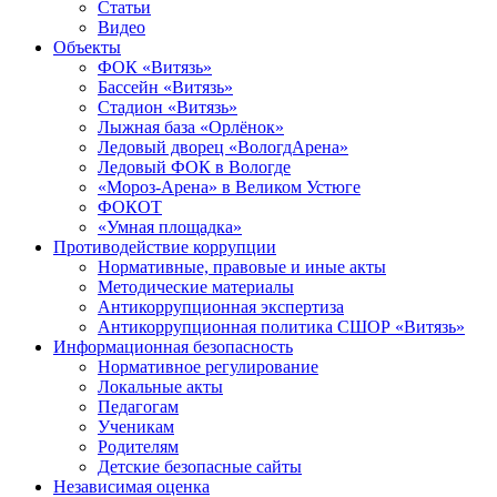
Статьи
Видео
Объекты
ФОК «Витязь»
Бассейн «Витязь»
Стадион «Витязь»
Лыжная база «Орлёнок»
Ледовый дворец «ВологдАрена»
Ледовый ФОК в Вологде
«Мороз-Арена» в Великом Устюге
ФОКОТ
«Умная площадка»
Противодействие коррупции
Нормативные, правовые и иные акты
Методические материалы
Антикоррупционная экспертиза
Антикоррупционная политика СШОР «Витязь»
Информационная безопасность
Нормативное регулирование
Локальные акты
Педагогам
Ученикам
Родителям
Детские безопасные сайты
Независимая оценка